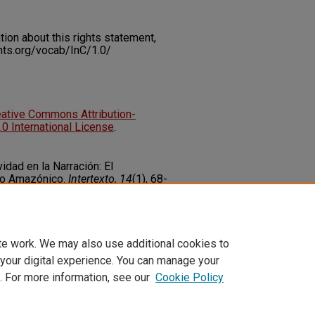
on about this rights statement,
ents.org/vocab/InC/1.0/
eative Commons Attribution-
 International License
.
idad en la Narración: El
no Amazónico.
Intertexto, 14
(1), 68-
/10.18554/it.v14i1.4774
te work. We may also use additional cookies to
 your digital experience. You can manage your
. For more information, see our
Cookie Policy
t
|
Accessibility Statement