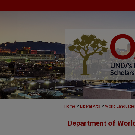
>
>
Home
Liberal Arts
World Language
Department of Worl