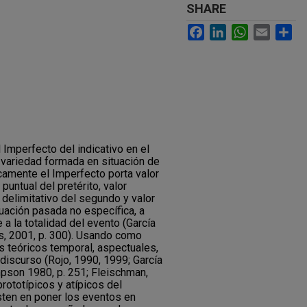
SHARE
Facebook
LinkedIn
WhatsApp
Email
Sh
l Imperfecto del indicativo en el
variedad formada en situación de
icamente el Imperfecto porta valor
puntual del pretérito, valor
 delimitativo del segundo y valor
tuación pasada no específica, a
 a la totalidad del evento (García
s, 2001, p. 300). Usando como
s teóricos temporal, aspectuales,
 discurso (Rojo, 1990, 1999; García
pson 1980, p. 251; Fleischman,
rototípicos y atípicos del
sten en poner los eventos en