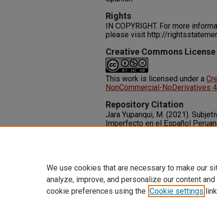
Rights
IN COPYRIGHT. For more informati
please visit http://rightsstatem
Creative Commons License
This work is licensed under a
Cr
NonCommercial-NoDerivatives 4.0
Repository Citation
Jara Yupanqui, M. (2021). Subjetiv
Imperfecto en el Español Perua
95.
Available at:
http://dx.doi.org/https://doi.org
We use cookies that are necessary to make our si
analyze, improve, and personalize our content and
cookie preferences using the
Cookie settings
link
Home
|
About
|
FAQ
|
My Accoun