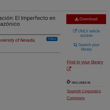
ación: El Imperfecto en
Download
mazónico
UNLV article
access
Follow
viersity of Nevada,
Search your
library
Find in your library
INCLUDED IN
Spanish Linguistics
Commons