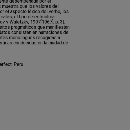
mente desempeñada por el
s muestra que los valores del
r el aspecto léxico del verbo, los
ales, el tipo de estructura
ov y Waletzky, 1997[1967], p. 3).
itos pragmáticos que manifiestan
 datos consisten en narraciones de
ntes monolingües recogidas a
ísticas conducidas en la ciudad de
rfect; Peru