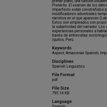
primer plano, una función usual
Pretérito. El examen de los dato
Imperfecto están constreñidos po
modificadores adverbiales tempor
narrativa en el que aparecen (Lab
Estos son empleados con propós
la subjetividad del narrador. Los
experiencias personales a habla
través de entrevistas sociolingü
Iquitos, Perú.
Keywords
Aspect; Amazonian Spanish; Impe
Disciplines
Spanish Linguistics
File Format
pdf
File Size
793.14 KB
Language
Spanish