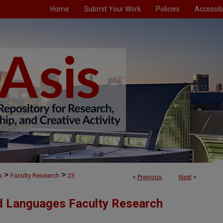
Home
Submit Your Work
Policies
Accessibi
>
>
s
Faculty Research
23
<
Previous
Next
>
d Languages Faculty Research